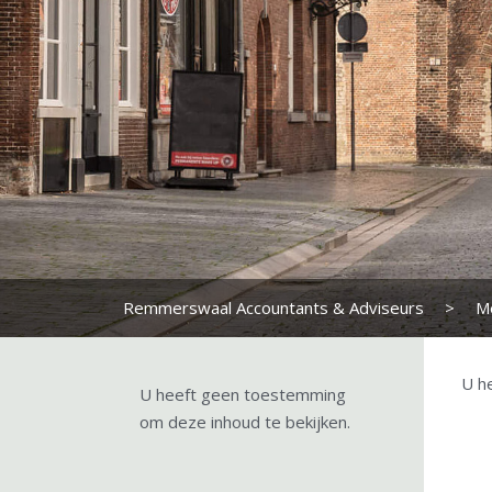
Remmerswaal Accountants & Adviseurs
>
M
U h
U heeft geen toestemming
om deze inhoud te bekijken.