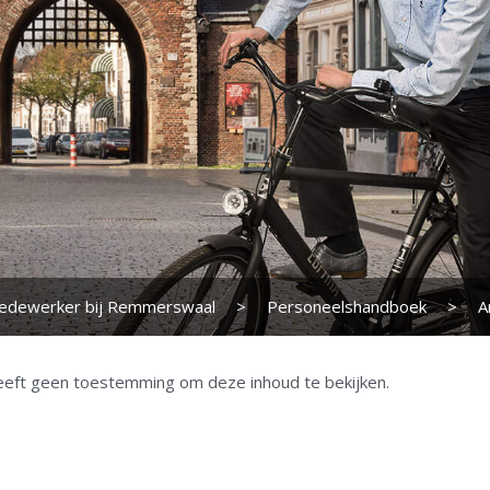
edewerker bij Remmerswaal
>
Personeelshandboek
>
A
eeft geen toestemming om deze inhoud te bekijken.