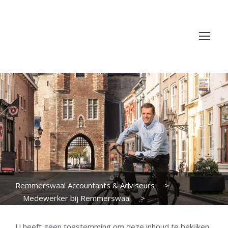
Remmerswaal Accountants & Adviseurs
>
Medewerker bij Remmerswaal
>
Personeelshandboek
>
Artikel 2.3 Overwerk
U heeft geen toestemming om deze inhoud te bekijken.