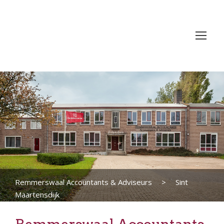
Remmerswaal Accountants & Adviseurs
>
Sint
Maartensdijk