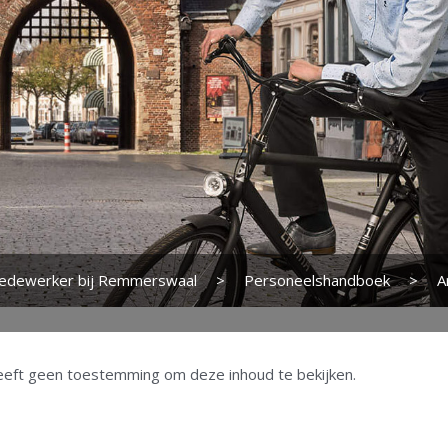
edewerker bij Remmerswaal
>
Personeelshandboek
>
A
eeft geen toestemming om deze inhoud te bekijken.