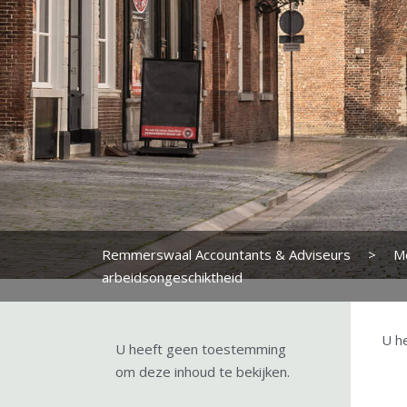
Remmerswaal Accountants & Adviseurs
>
M
arbeidsongeschiktheid
U h
U heeft geen toestemming
om deze inhoud te bekijken.