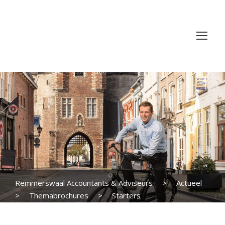
Remmerswaal Accountants & Adviseurs
>
Actueel
>
Themabrochures
>
Starters