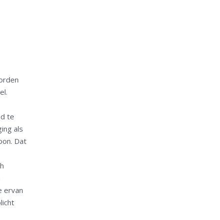
worden
el.
e
ed te
ing als
oon. Dat
ch
n
e ervan
licht