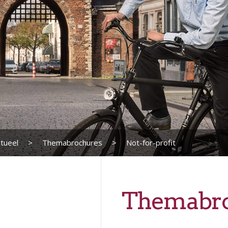
tueel
>
Themabrochures
>
Not-for-profit
Themabro