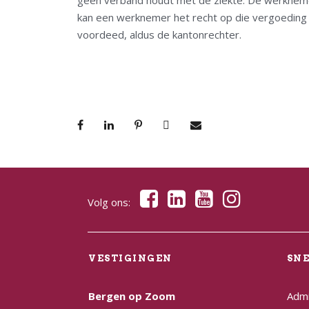
geen verband houdt met de ziekte. De werknemer 
kan een werknemer het recht op die vergoeding ve
voordeed, aldus de kantonrechter.
Volg ons:
VESTIGINGEN
SN
Bergen op Zoom
Admi