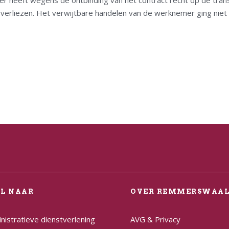
heeft wegens de ontbinding van het contract recht op de transiti
rliezen. Het verwijtbare handelen van de werknemer ging niet zo 
EL NAAR
OVER REMMERSWAA
nistratieve dienstverlening
AVG & Privacy