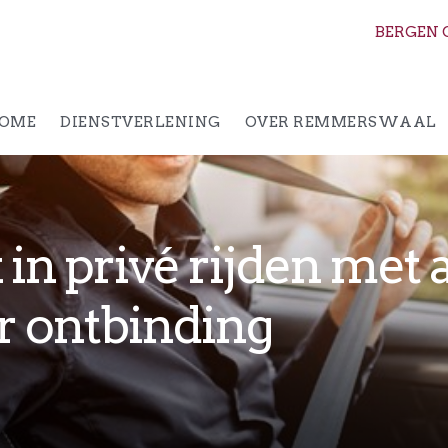
BERGEN 
OME
DIENSTVERLENING
OVER REMMERSWAAL
in privé rijden met 
r ontbinding