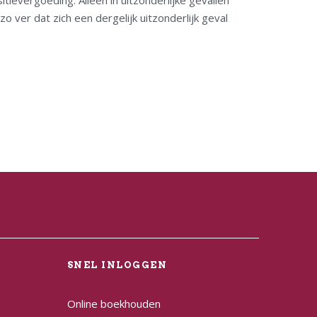
evergoeding. Alleen in uitzonderlijke gevallen
ver dat zich een dergelijk uitzonderlijk geval
L
SNEL INLOGGEN
Online boekhouden