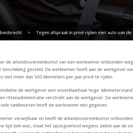
beidsrecht
>
Tegen afspraak in privé rijden met auto van de
ver de arbeidsovereenkomst van een werknemer ontbonden wege
er beschikking gesteld. De werknemer heeft aan de werkgever een
 niet meer dan 500 kilometers per jaar privé te rijden.
ontdekte de werkgever een onverklaarbaar hoge kilometerstand 
 rittenadministratie verstrekt aan de werkgever. De werknemer 
e vele tankbeurten heeft de werknemer niet gegeven.
knemer verwijtbaar en heeft de arbeidsovereenkomst ontbonden
 tijd ziek was, staat het opzegverbod wegens ziekte aan de on