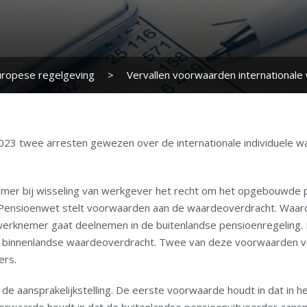
uropese regelgeving
>
Vervallen voorwaarden international
023 twee arresten gewezen over de internationale individuele w
er bij wisseling van werkgever het recht om het opgebouwde p
Pensioenwet stelt voorwaarden aan de waardeoverdracht. Waarde
werknemer gaat deelnemen in de buitenlandse pensioenregeling. B
en binnenlandse waardeoverdracht. Twee van deze voorwaarden vo
ers.
e aansprakelijkstelling. De eerste voorwaarde houdt in dat in 