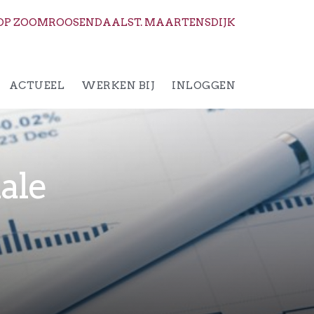
OP ZOOM
ROOSENDAAL
ST. MAARTENSDIJK
ACTUEEL
WERKEN BIJ
INLOGGEN
ale