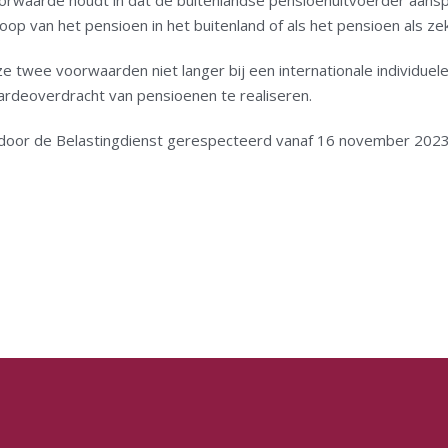
rwaarde houdt in dat de buitenlandse pensioenuitvoerder aansp
fkoop van het pensioen in het buitenland of als het pensioen als
e twee voorwaarden niet langer bij een internationale individu
rdeoverdracht van pensioenen te realiseren.
door de Belastingdienst gerespecteerd vanaf 16 november 2023.