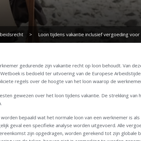
beidsrecht
>
Loon tijdens vakantie inclusief vergoeding voo
erknemer gedurende zijn vakantie recht op loon behoudt. Van de
 Wetboek is bedoeld ter uitvoering van de Europese Arbeidstijden
xpliciete regels over de hoogte van het loon waarop de werknemer 
rresten gewezen over het loon tijdens vakantie. De strekking van
.
worden bepaald wat het normale loon van een werknemer is als d
gelijk geval een specifieke analyse worden uitgevoerd. Alle ver
vereenkomst zijn opgedragen, worden gerekend tot zijn globale b