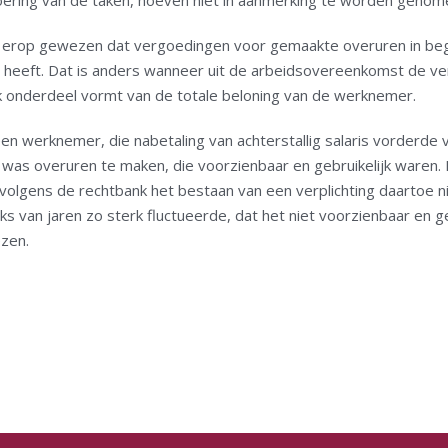
oering van de taken, hoeven niet in aanmerking te worden genome
 EU erop gewezen dat vergoedingen voor gemaakte overuren in be
 heeft. Dat is anders wanneer uit de arbeidsovereenkomst de ver
 onderdeel vormt van de totale beloning van de werknemer.
en werknemer, die nabetaling van achterstallig salaris vorderde
was overuren te maken, die voorzienbaar en gebruikelijk waren. 
olgens de rechtbank het bestaan van een verplichting daartoe n
s van jaren zo sterk fluctueerde, dat het niet voorzienbaar en 
ezen.