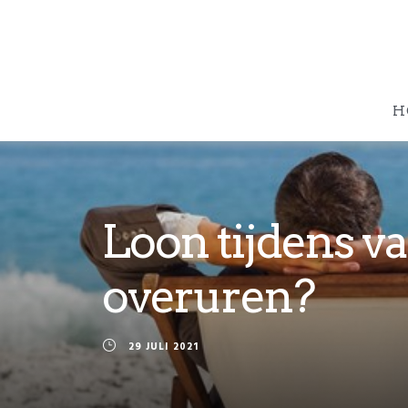
H
Loon tijdens va
overuren?
29 JULI 2021