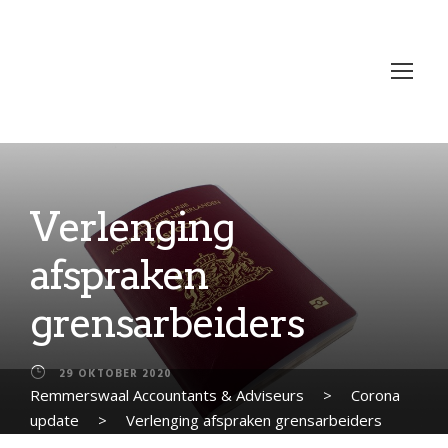
Verlenging
afspraken
grensarbeiders
29 OKTOBER 2020
Remmerswaal Accountants & Adviseurs
>
Corona
update
>
Verlenging afspraken grensarbeiders