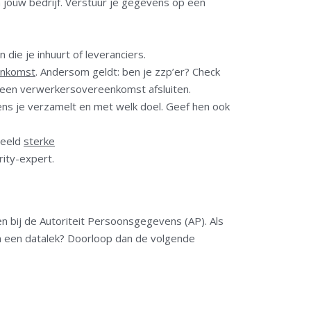
 jouw bedrijf. Verstuur je gegevens op een
ie je inhuurt of leveranciers.
enkomst
. Andersom geldt: ben je zzp’er? Check
e een verwerkersovereenkomst afsluiten.
ns je verzamelt en met welk doel. Geef hen ook
beeld
sterke
rity-expert.
n bij de Autoriteit Persoonsgegevens (AP). Als
an een datalek? Doorloop dan de volgende