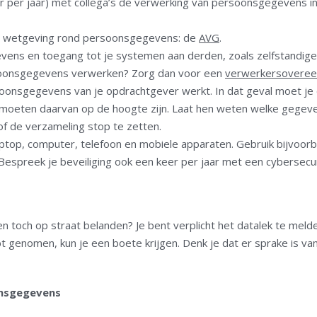
 per jaar) met collega’s de verwerking van persoonsgegevens in
de wetgeving rond persoonsgegevens: de
AVG
.
ns en toegang tot je systemen aan derden, zoals zelfstandigen d
ersoonsgegevens verwerken? Zorg dan voor een
verwerkersovere
rsoonsgegevens van je opdrachtgever werkt. In dat geval moet j
, moeten daarvan op de hoogte zijn. Laat hen weten welke gegeve
 of de verzameling stop te zetten.
laptop, computer, telefoon en mobiele apparaten. Gebruik bijvoor
 Bespreek je beveiliging ook een keer per jaar met een cybersecu
toch op straat belanden? Je bent verplicht het datalek te melde
t genomen, kun je een boete krijgen. Denk je dat er sprake is v
onsgegevens