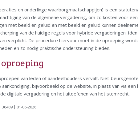
eraties en onderlinge waarborgmaatschappijen) is een statutenwi
machtiging van de algemene vergadering, om zo kosten voor een
en met beeld en geluid en met beeld en geluid kunnen deelneme
cherping van de huidige regels voor hybride vergaderingen. Ident
ijven verplicht. De procedure hiervoor moet in de oproeping wo
heden en zo nodig praktische ondersteuning bieden.
 oproeping
 oproepen van leden of aandeelhouders vervalt. Niet-beursgeno
ankondiging, bijvoorbeeld op de website, in plaats van via een 
e digitale vergadering en het uitoefenen van het stemrecht.
 | 36489 | 01-06-2026