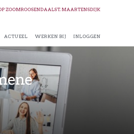
OP ZOOM
ROOSENDAAL
ST. MAARTENSDIJK
ACTUEEL
WERKEN BIJ
INLOGGEN
emene