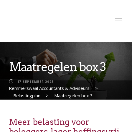
Maatregelen box 3
17 SEPTEMBER 2025
Remmerswaal Accountants & Adviseurs
>
Belastingplan
>
Maatregelen box 3
Meer belasting voor
beleggers, lager heffingsvrij