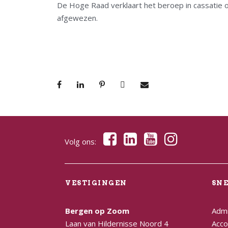
De Hoge Raad verklaart het beroep in cassatie 
afgewezen.
Volg ons:
VESTIGINGEN
SN
Bergen op Zoom
Admi
Laan van Hildernisse Noord 4
Acco