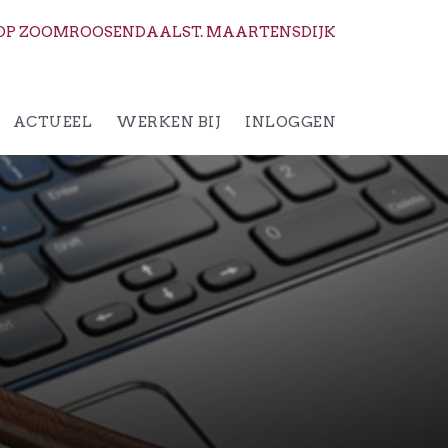
OP ZOOM
ROOSENDAAL
ST. MAARTENSDIJK
ACTUEEL
WERKEN BIJ
INLOGGEN