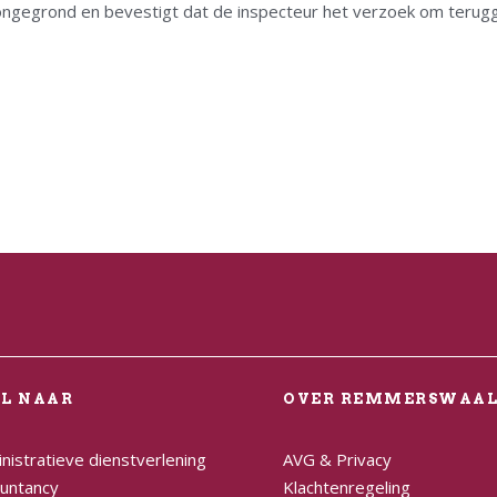
ongegrond en bevestigt dat de inspecteur het verzoek om terugg
EL NAAR
OVER REMMERSWAA
nistratieve dienstverlening
AVG & Privacy
untancy
Klachtenregeling