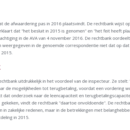
t de afwaardering pas in 2016 plaatsvindt. De rechtbank wijst 
klaart dat "het besluit in 2015 is genomen" en "het feit heeft pl
achtiging in de AVA van 4 november 2016. De rechtbank oordeelt 
ten weergegeven in de genoemde correspondentie niet dat op dat
 2015.
t
tbank uitdrukkelijk in het voordeel van de inspecteur. Ze stelt:
ar de mogelijkheden tot terugbetaling, voordat een vordering w
jkt dat onderzoek naar de leencapaciteit en terugbetalingscapacit
 is gekeken, vindt de rechtbank "daartoe onvoldoende". De rechtb
gen in zakelijke redenen, maar in de betrekkingen met belanghebb
tdeling in 2015.