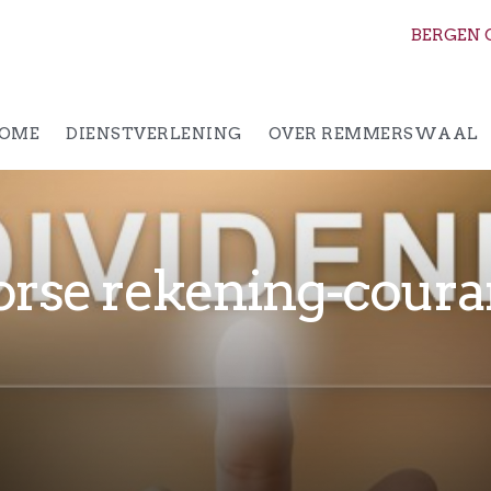
BERGEN 
OME
DIENSTVERLENING
OVER REMMERSWAAL
rse rekening-couran