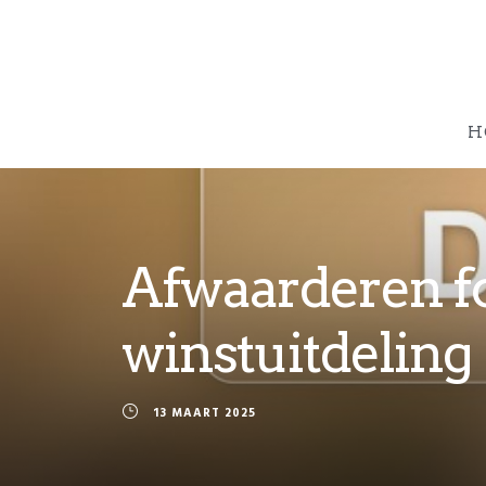
H
Afwaarderen fo
winstuitdeling
13 MAART 2025