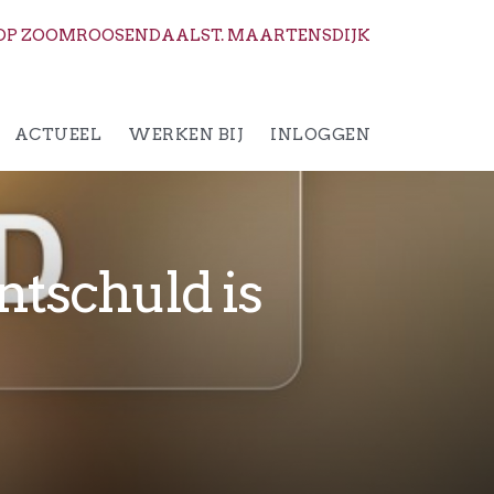
OP ZOOM
ROOSENDAAL
ST. MAARTENSDIJK
ACTUEEL
WERKEN BIJ
INLOGGEN
tschuld is