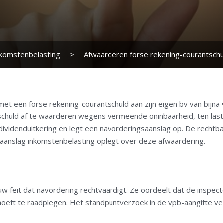
nkomstenbelasting
>
Afwaarderen forse rekening-courantschul
t een forse rekening-courantschuld aan zijn eigen bv van bijna €
 schuld af te waarderen wegens vermeende oninbaarheid, ten last
ividenduitkering en legt een navorderingsaanslag op. De rechtb
saanslag inkomstenbelasting oplegt over deze afwaardering.
 feit dat navordering rechtvaardigt. Ze oordeelt dat de inspecte
hoeft te raadplegen. Het standpuntverzoek in de vpb-aangifte ver