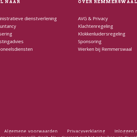
EL NAAR
OVER REMMERSWAA
nistratieve dienstverlening
AVG & Privacy
untancy
Klachtenregeling
sering
Klokkenluidersregeling
stingadvies
Sponsoring
oneelsdiensten
Werken bij Remmerswaal
Algemene voorwaarden
Privacyverklaring
Inloggen