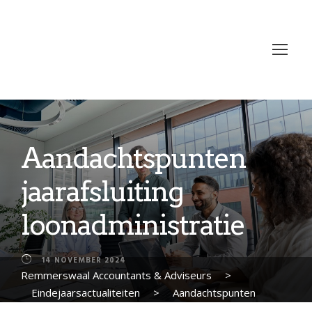
Aandachtspunten
jaarafsluiting
loonadministratie
14 NOVEMBER 2024
Remmerswaal Accountants & Adviseurs
>
Eindejaarsactualiteiten
>
Aandachtspunten
jaarafsluiting loonadministratie