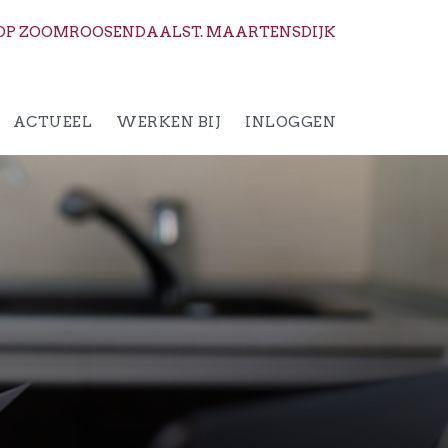
OP ZOOM
ROOSENDAAL
ST. MAARTENSDIJK
ACTUEEL
WERKEN BIJ
INLOGGEN