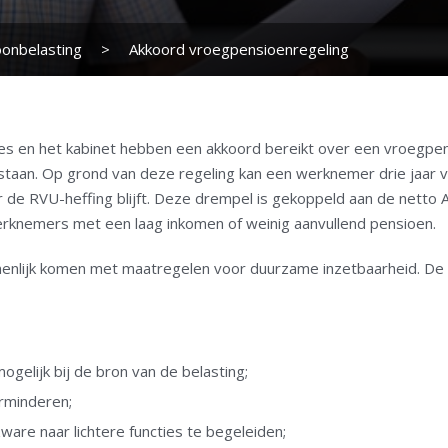
onbelasting
>
Akkoord vroegpensioenregeling
 en het kabinet hebben een akkoord bereikt over een vroegpens
bestaan. Op grond van deze regeling kan een werknemer drie jaar
 de RVU-heffing blijft. Deze drempel is gekoppeld aan de netto 
knemers met een laag inkomen of weinig aanvullend pensioen.
amenlijk komen met maatregelen voor duurzame inzetbaarheid. D
gelijk bij de bron van de belasting;
erminderen;
are naar lichtere functies te begeleiden;