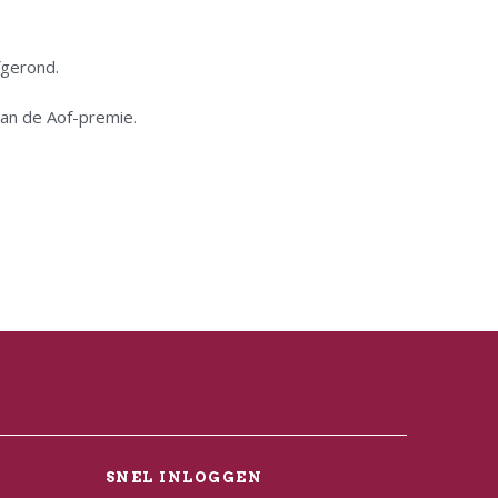
fgerond.
an de Aof-premie.
L
SNEL INLOGGEN