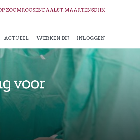
OP ZOOM
ROOSENDAAL
ST. MAARTENSDIJK
ACTUEEL
WERKEN BIJ
INLOGGEN
ng voor