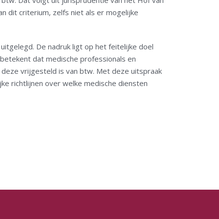
 btw. Dat volgt uit jurisprudentie van het Hof van
 dit criterium, zelfs niet als er mogelijke
gelegd. De nadruk ligt op het feitelijke doel
t betekent dat medische professionals en
eze vrijgesteld is van btw. Met deze uitspraak
jke richtlijnen over welke medische diensten