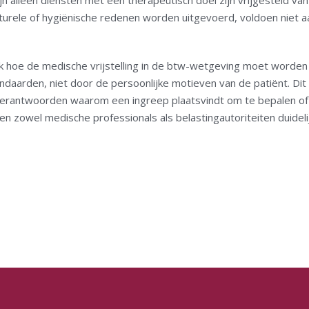
n alleen diensten met een therapeutisch doel zijn vrijgesteld van
lturele of hygiënische redenen worden uitgevoerd, voldoen niet aan
hoe de medische vrijstelling in de btw-wetgeving moet worden uit
daarden, niet door de persoonlijke motieven van de patiënt. Di
rantwoorden waarom een ingreep plaatsvindt om te bepalen of d
n zowel medische professionals als belastingautoriteiten duideli