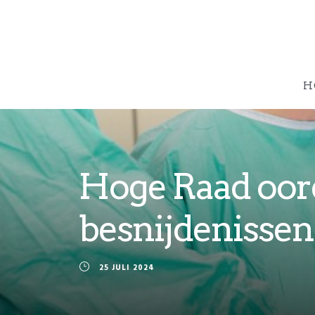
H
Hoge Raad oord
besnijdenissen
25 JULI 2024