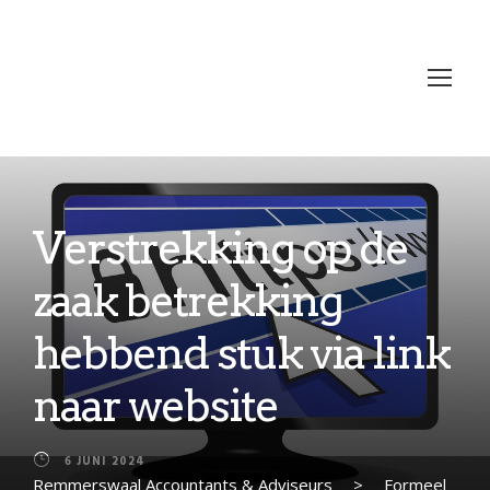
Verstrekking op de
zaak betrekking
hebbend stuk via link
naar website
6 JUNI 2024
Remmerswaal Accountants & Adviseurs
>
Formeel