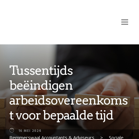
Tussentijds
beëindigen
arbeidsovereenkoms
t voor bepaalde tijd
16 MEI 2024
Remmerswaal Accountants & Adviseurs
>
Sociale