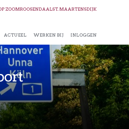
OP ZOOM
ROOSENDAAL
ST. MAARTENSDIJK
ACTUEEL
WERKEN BIJ
INLOGGEN
port