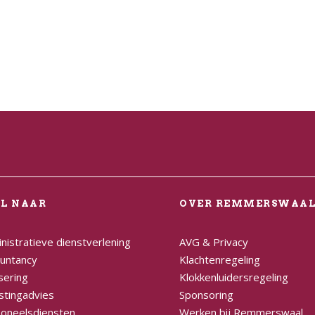
EL NAAR
OVER REMMERSWAA
nistratieve dienstverlening
AVG & Privacy
untancy
Klachtenregeling
sering
Klokkenluidersregeling
stingadvies
Sponsoring
oneelsdiensten
Werken bij Remmerswaal