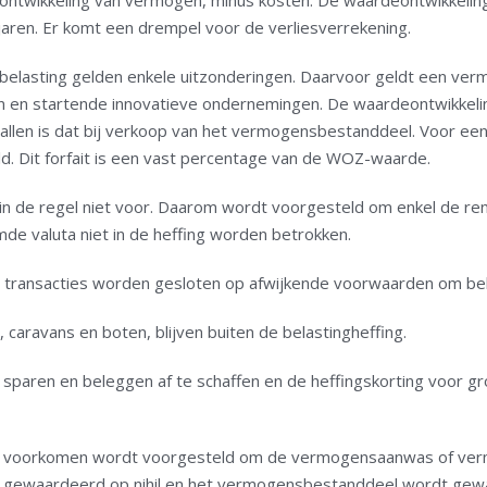
twikkeling van vermogen, minus kosten. De waardeontwikkeling wor
aren. Er komt een drempel voor de verliesverrekening.
lasting gelden enkele uitzonderingen. Daarvoor geldt een verm
ven en startende innovatieve ondernemingen. De waardeontwikke
 gevallen is dat bij verkoop van het vermogensbestanddeel. Voor een
ld. Dit forfait is een vast percentage van de WOZ-waarde.
de regel niet voor. Daarom wordt voorgesteld om enkel de rent
de valuta niet in de heffing worden betrokken.
transacties worden gesloten op afwijkende voorwaarden om belas
 caravans en boten, blijven buiten de belastingheffing.
n sparen en beleggen af te schaffen en de heffingskorting voor 
 voorkomen wordt voorgesteld om de vermogensaanwas of vermo
gewaardeerd op nihil en het vermogensbestanddeel wordt gewa