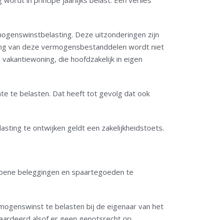
dt in principe jaarlijks belast. Een verlies
ogenswinstbelasting. Deze uitzonderingen zijn
ling van deze vermogensbestanddelen wordt niet
 vakantiewoning, die hoofdzakelijk in eigen
e te belasten. Dat heeft tot gevolg dat ook
ting te ontwijken geldt een zakelijkheidstoets.
groene beleggingen en spaartegoeden te
genswinst te belasten bij de eigenaar van het
ardeerd alsof er geen genotsrecht op