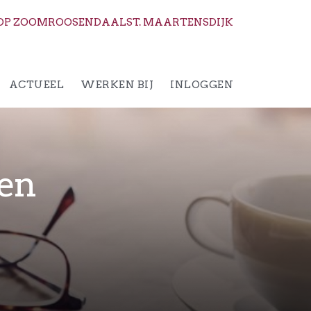
OP ZOOM
ROOSENDAAL
ST. MAARTENSDIJK
ACTUEEL
WERKEN BIJ
INLOGGEN
gen