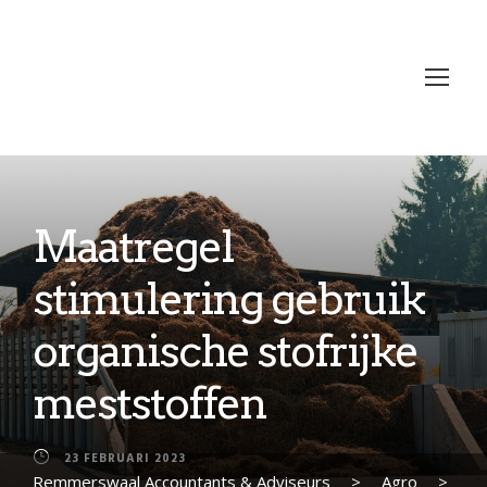
Maatregel
stimulering gebruik
organische stofrijke
meststoffen
23 FEBRUARI 2023
Remmerswaal Accountants & Adviseurs
>
Agro
>