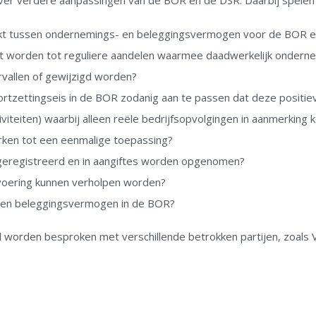
 over verdere aanpassingen van de BOR en de DSR. Daarbij spelen
kt tussen ondernemings- en beleggingsvermogen voor de BOR 
 worden tot reguliere aandelen waarmee daadwerkelijk onderne
rvallen of gewijzigd worden?
ortzettingseis in de BOR zodanig aan te passen dat deze positieve
iteiten) waarbij alleen reële bedrijfsopvolgingen in aanmerking
rken tot een eenmalige toepassing?
geregistreerd en in aangiftes worden opgenomen?
tvoering kunnen verholpen worden?
- en beleggingsvermogen in de BOR?
al worden besproken met verschillende betrokken partijen, zoal