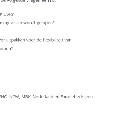
 de volgende vragen een rol:
en DSR?
mingsrisico wordt gelopen?
r uitpakken voor de flexibiliteit van
 komen?
s VNO-NCW, MBK-Nederland en Familiebedrijven