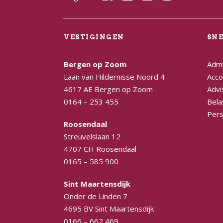
VESTIGINGEN
SN
Bergen op Zoom
Admi
Laan van Hildernisse Noord 4
Acco
4617 AE Bergen op Zoom
Advi
0164 – 253 455
Bela
Pers
Roosendaal
Streuvelslaan 12
4707 CH Roosendaal
0165 – 585 900
Sint Maartensdijk
Onder de Linden 7
4695 BV Sint Maartensdijk
0166 – 662 469