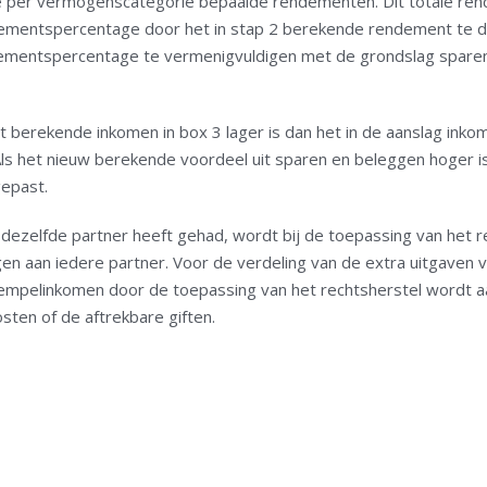
e per vermogenscategorie bepaalde rendementen. Dit totale re
dementspercentage door het in stap 2 berekende rendement te 
ementspercentage te vermenigvuldigen met de grondslag sparen
 berekende inkomen in box 3 lager is dan het in de aanslag inkom
ls het nieuw berekende voordeel uit sparen en beleggen hoger is
gepast.
r dezelfde partner heeft gehad, wordt bij de toepassing van het r
n aan iedere partner. Voor de verdeling van de extra uitgaven v
rempelinkomen door de toepassing van het rechtsherstel wordt aa
sten of de aftrekbare giften.