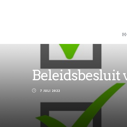
H
Beleidsbesluit
7 JULI 2022