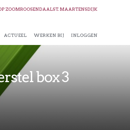
OP ZOOM
ROOSENDAAL
ST. MAARTENSDIJK
ACTUEEL
WERKEN BIJ
INLOGGEN
rstel box 3