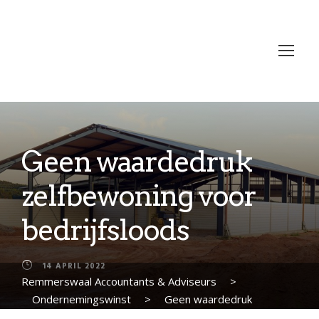
Geen waardedruk
zelfbewoning voor
bedrijfsloods
14 APRIL 2022
Remmerswaal Accountants & Adviseurs
>
Ondernemingswinst
>
Geen waardedruk
zelfbewoning voor bedrijfsloods