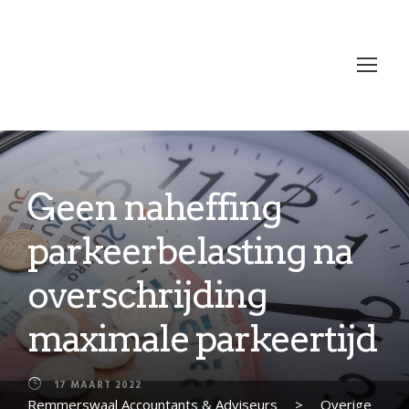
Geen naheffing
parkeerbelasting na
overschrijding
maximale parkeertijd
17 MAART 2022
Remmerswaal Accountants & Adviseurs
>
Overige