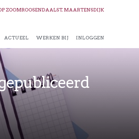
OP ZOOM
ROOSENDAAL
ST. MAARTENSDIJK
ACTUEEL
WERKEN BIJ
INLOGGEN
 gepubliceerd