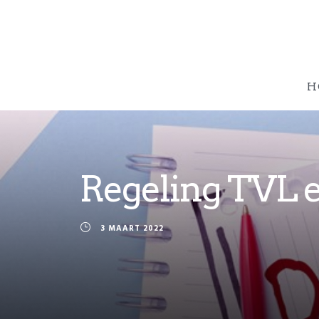
H
Regeling TVL e
3 MAART 2022