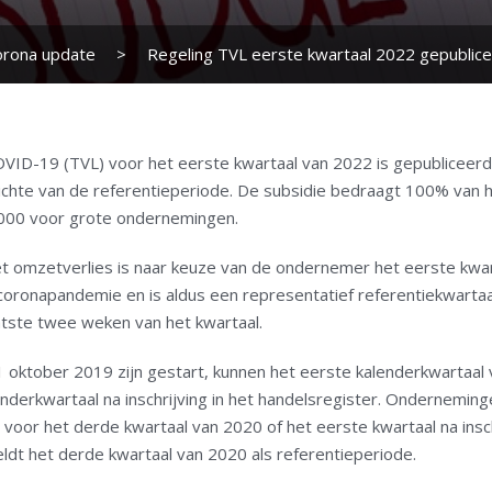
orona update
>
Regeling TVL eerste kwartaal 2022 gepublic
COVID-19 (TVL) voor het eerste kwartaal van 2022 is gepubliceer
ichte van de referentieperiode. De subsidie bedraagt 100% van 
000 voor grote ondernemingen.
et omzetverlies is naar keuze van de ondernemer het eerste kwar
oronapandemie en is aldus een representatief referentiekwartaal
tste twee weken van het kwartaal.
oktober 2019 zijn gestart, kunnen het eerste kalenderkwartaal v
enderkwartaal na inschrijving in het handelsregister. Ondernemin
n voor het derde kwartaal van 2020 of het eerste kwartaal na ins
eldt het derde kwartaal van 2020 als referentieperiode.