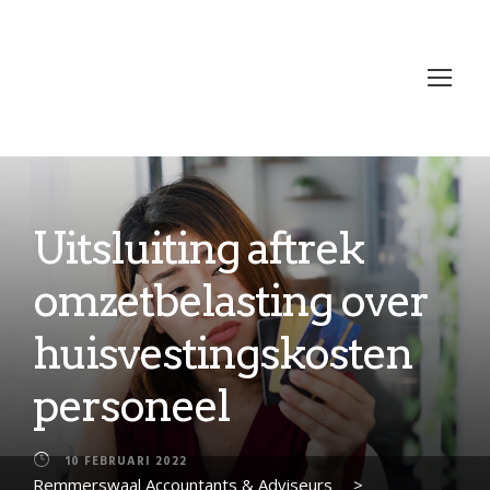
Uitsluiting aftrek
omzetbelasting over
huisvestingskosten
personeel
10 FEBRUARI 2022
Remmerswaal Accountants & Adviseurs
>