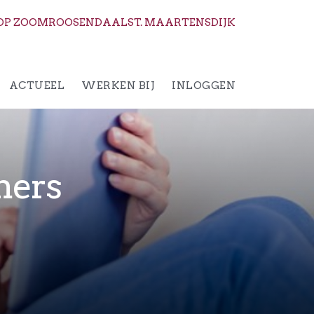
OP ZOOM
ROOSENDAAL
ST. MAARTENSDIJK
ACTUEEL
WERKEN BIJ
INLOGGEN
mers