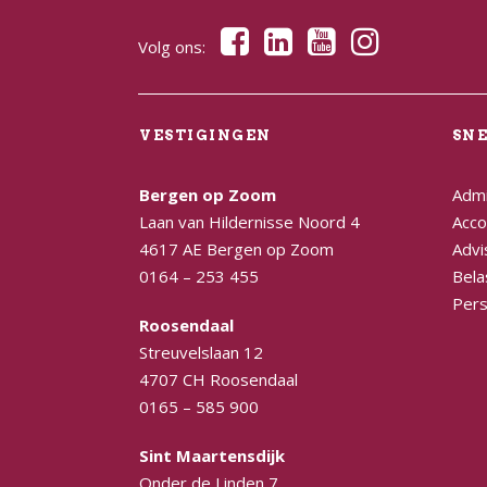
Volg ons:
VESTIGINGEN
SN
Bergen op Zoom
Admi
Laan van Hildernisse Noord 4
Acco
4617 AE Bergen op Zoom
Advi
0164 – 253 455
Bela
Pers
Roosendaal
Streuvelslaan 12
4707 CH Roosendaal
0165 – 585 900
Sint Maartensdijk
Onder de Linden 7