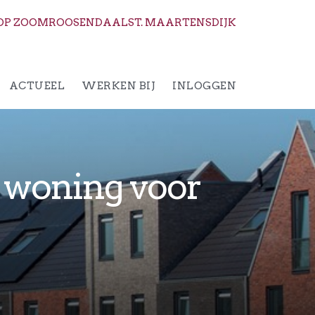
OP ZOOM
ROOSENDAAL
ST. MAARTENSDIJK
ACTUEEL
WERKEN BIJ
INLOGGEN
w woning voor