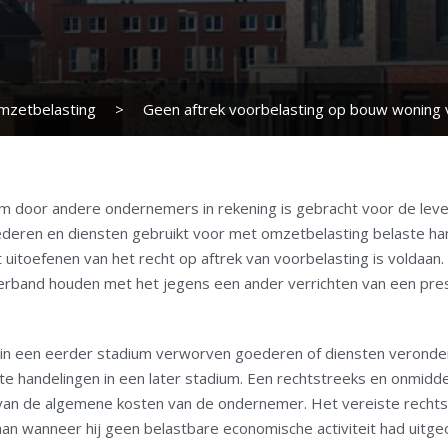
mzetbelasting
>
Geen aftrek voorbelasting op bouw woning 
door andere ondernemers in rekening is gebracht voor de lever
goederen en diensten gebruikt voor met omzetbelasting belaste 
uitoefenen van het recht op aftrek van voorbelasting is voldaan.
erband houden met het jegens een ander verrichten van een prest
 in een eerder stadium verworven goederen of diensten veronde
te handelingen in een later stadium. Een rechtstreeks en onmiddel
an de algemene kosten van de ondernemer. Het vereiste rechtst
 wanneer hij geen belastbare economische activiteit had uitge