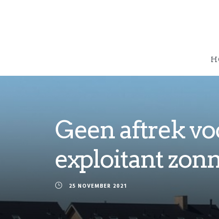
H
Geen aftrek vo
exploitant zon
25 NOVEMBER 2021