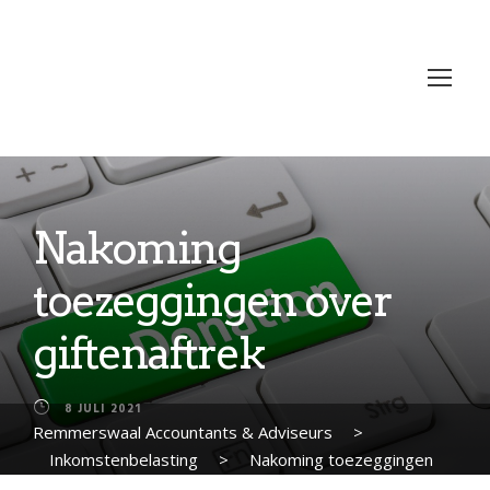
Nakoming
toezeggingen over
giftenaftrek
8 JULI 2021
Remmerswaal Accountants & Adviseurs
>
Inkomstenbelasting
>
Nakoming toezeggingen
over giftenaftrek