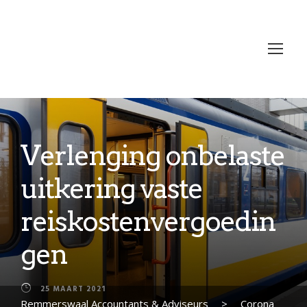
Verlenging onbelaste
uitkering vaste
reiskostenvergoedin
gen
25 MAART 2021
Remmerswaal Accountants & Adviseurs
>
Corona