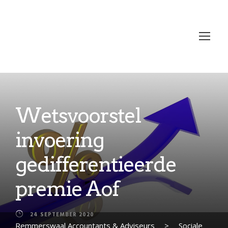
Wetsvoorstel
invoering
gedifferentieerde
premie Aof
24 SEPTEMBER 2020
Remmerswaal Accountants & Adviseurs
>
Sociale