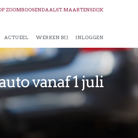
OP ZOOM
ROOSENDAAL
ST. MAARTENSDIJK
ACTUEEL
WERKEN BIJ
INLOGGEN
uto vanaf 1 juli