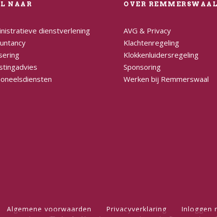
EL NAAR
OVER REMMERSWAA
nistratieve dienstverlening
AVG & Privacy
untancy
Klachtenregeling
sering
Klokkenluidersregeling
stingadvies
Sponsoring
oneelsdiensten
Werken bij Remmerswaal
Algemene voorwaarden
Privacyverklaring
Inloggen